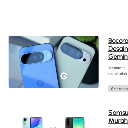
Bocora
Desain
Gemini
Trendtech,
resmi telah
Smartpho
Samsun
Murah 