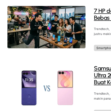
7 HP d
Bebas
Trendtech,
justru maki
Smartpho
Samsun
Ultra 
Buat 
Trendtech,
makin panas