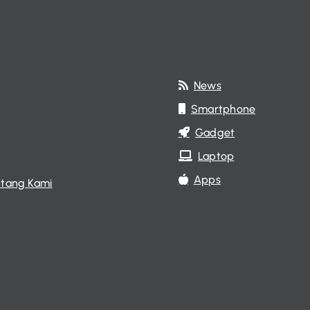
News
Smartphone
Gadget
Laptop
Apps
tang Kami