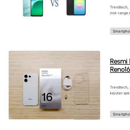
Trendtech,
mid-range m
Smartpho
Resmi D
Reno16
Trendtech, 
kejutan spes
Smartpho