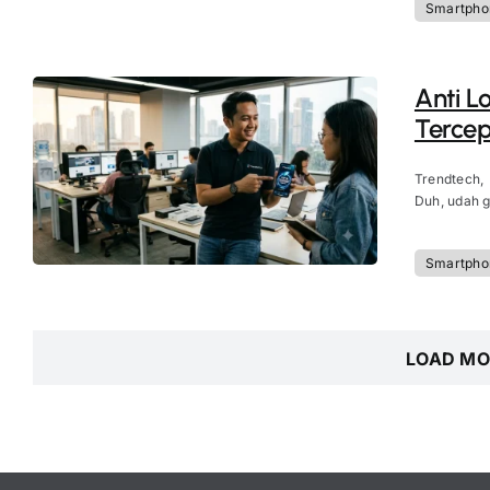
Smartpho
Anti L
Tercep
Trendtech,
Duh, udah g
Smartpho
LOAD MO