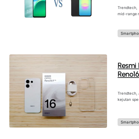
Trendtech,
mid-range m
Smartpho
Resmi D
Reno16
Trendtech, 
kejutan spes
Smartpho