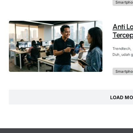
Smartpho
Anti L
Tercep
Trendtech,
Duh, udah g
Smartpho
LOAD MO