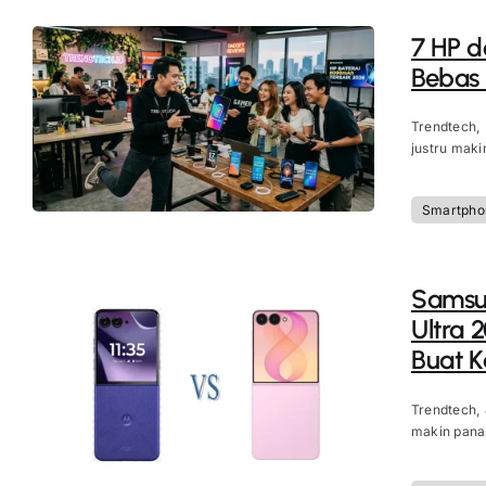
7 HP d
Bebas
Trendtech,
justru maki
Smartpho
Samsun
Ultra 
Buat 
Trendtech,
makin panas