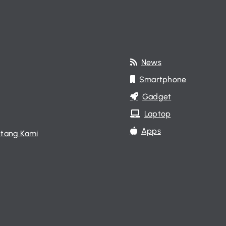
News
Smartphone
Gadget
Laptop
Apps
tang Kami