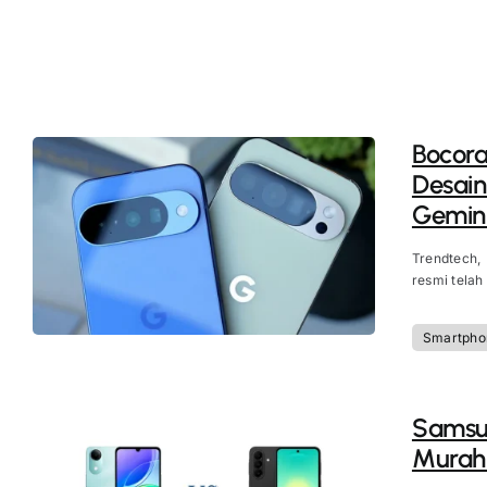
Bocora
Desain
Gemini
Trendtech,
resmi telah
Smartpho
Samsun
Murah 