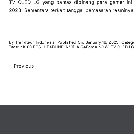
TV OLED LG yang pantas dipinang para gamer ini
2023. Sementara terkait tanggal pemasaran resminy
By
Trendtech Indonesia
Published On: January 18, 2023
Categ
Tags:
4K 60 FOS
,
HEADLINE
,
NVIDIA GeForge NOW
,
TV OLED L
Previous