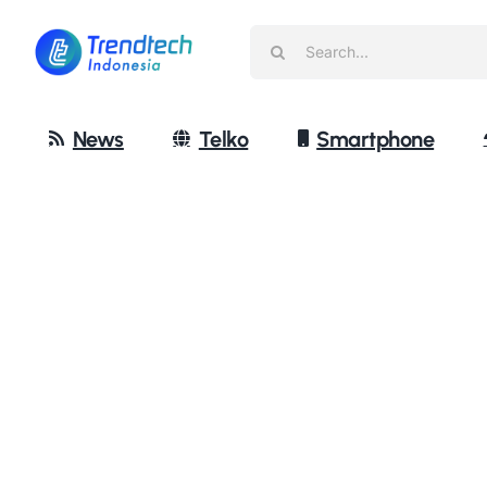
Skip
Search
to
for:
content
News
Telko
Smartphone