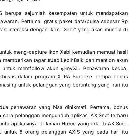
S berupa sejumlah kesempatan untuk mendapatkan
awaran. Pertama, gratis paket data/pulsa sebesar Rp
kan interaksi dengan ikon “Xabi” yang akan muncul di
untuk meng-capture ikon Xabi kemudian memuat hasil
an memberikan tagar #JadiLebihBaik dan mention akun
lu untuk memfollow akun @myXL. Penawaran kedua,
 khusus dalam program XTRA Surprise berupa bonus
-masing untuk pelanggan yang beruntung yang hari itu
 dua penawaran yang bisa dinikmati. Pertama, bonus
an cara pelanggan mengunduh aplikasi AXISnet terbaru
ota aplikasinya di laman Home yang ada di AXISnet.
 untuk 6 orang pelanggan AXIS yang pada hari itu