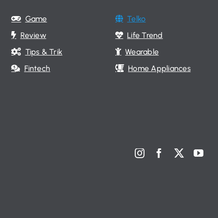
Game
Telko
Review
Life Trend
Tips & Trik
Wearable
Fintech
Home Appliances