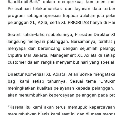
#JadiLebihBaik” dalam memperkuat komitmen mem
Perusahaan telekomunikasi dan layanan data terbe
program sebagai apresiasi kepada puluhan juta pel
pelanggan XL, AXIS, serta XL PRIORITAS hanya di Ha
Seperti tahun-tahun sebelumnya, Presiden Direktur X
langsung melayani pelanggan. Bersamanya, terlihat 
menyapa dan berbincang dengan sejumlah pelangg
Ciputra Mal Jakarta. Management XL Axiata di setiap
customer dalam rangka menyambut hari yang spesial 
Direktur Komersial XL Axiata, Allan Bonke mengatak
bagi kami setiap tahunnya. Sesuai tema ‘Untukm
meningkatkan kualitas pelayanan kepada pelanggan
akan menumbuhkan kepercayaan pelanggan pada prod
“Karena itu kami akan terus memupuk kepercayaan 
menumbuhkan bisnis kami saat ini dan di masa mendat