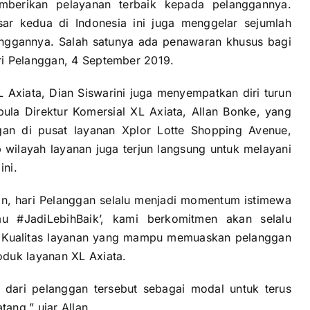
berikan pelayanan terbaik kepada pelanggannya.
sar kedua di Indonesia ini juga menggelar sejumlah
anggannya. Salah satunya ada penawaran khusus bagi
ri Pelanggan, 4 September 2019.
L Axiata, Dian Siswarini juga menyempatkan diri turun
pula Direktur Komersial XL Axiata, Allan Bonke, yang
an di pusat layanan Xplor Lotte Shopping Avenue,
 wilayah layanan juga terjun langsung untuk melayani
ini.
an, hari Pelanggan selalu menjadi momentum istimewa
u #JadiLebihBaik’, kami berkomitmen akan selalu
. Kualitas layanan yang mampu memuaskan pelanggan
uk layanan XL Axiata.
dari pelanggan tersebut sebagai modal untuk terus
ang,” ujar Allan.