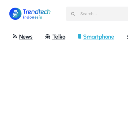
Skip
Search
to
for:
content
News
Telko
Smartphone