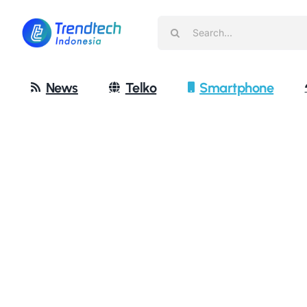
Skip
Search
to
for:
content
News
Telko
Smartphone