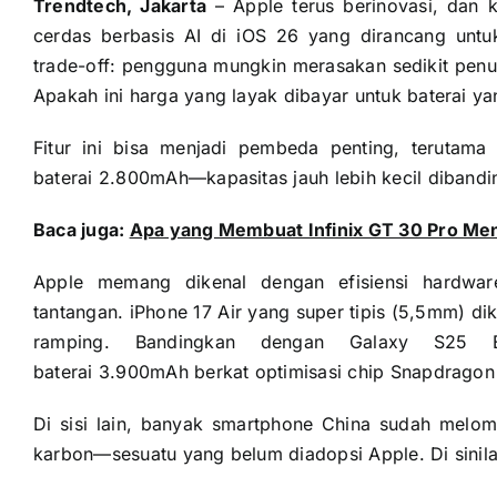
Trendtech, Jakarta
– Apple terus berinovasi, dan 
cerdas berbasis AI di iOS 26 yang dirancang unt
trade-off: pengguna mungkin merasakan sedikit pen
Apakah ini harga yang layak dibayar untuk baterai ya
Fitur ini bisa menjadi pembeda penting, terutama
baterai 2.800mAh—kapasitas jauh lebih kecil diband
Baca juga:
Apa yang Membuat Infinix GT 30 Pro Menj
Apple memang dikenal dengan efisiensi hardware-
tantangan. iPhone 17 Air yang super tipis (5,5mm) d
ramping. Bandingkan dengan Galaxy S25
baterai 3.900mAh berkat optimisasi chip Snapdragon 
Di sisi lain, banyak smartphone China sudah melom
karbon—sesuatu yang belum diadopsi Apple. Di sinila