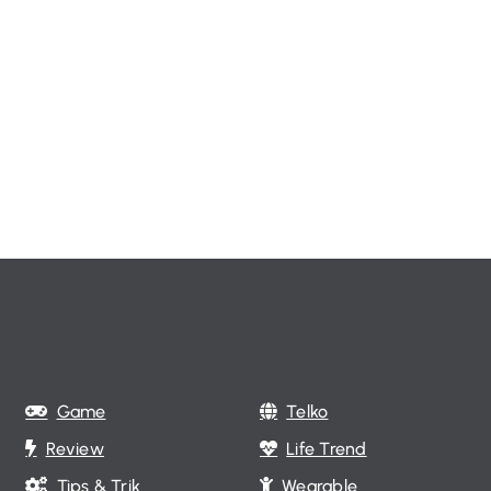
Game
Telko
Review
Life Trend
Tips & Trik
Wearable