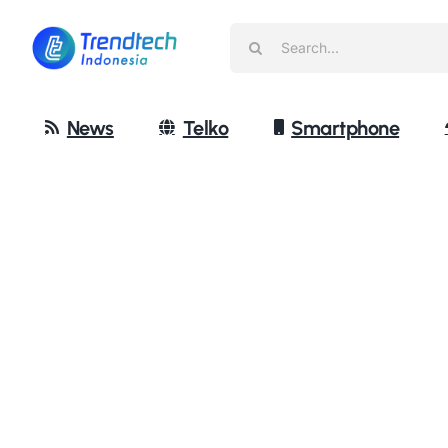
Skip
Search
to
for:
content
News
Telko
Smartphone