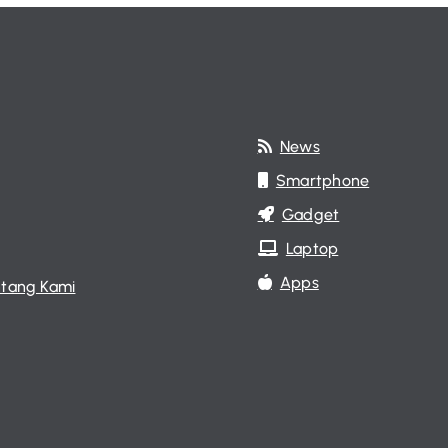
News
Smartphone
Gadget
Laptop
Apps
tang Kami