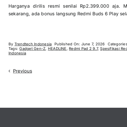
Harganya dirilis resmi senilai Rp2.399.000 aja. 
sekarang, ada bonus langsung Redmi Buds 6 Play se
By
Trendtech Indonesia
Published On: June 7, 2026
Categorie
Tags:
Gadget Gen-Z
,
HEADLINE
,
Redmi Pad 2 9.7
,
Spesifikasi Re
Indonesia
Previous