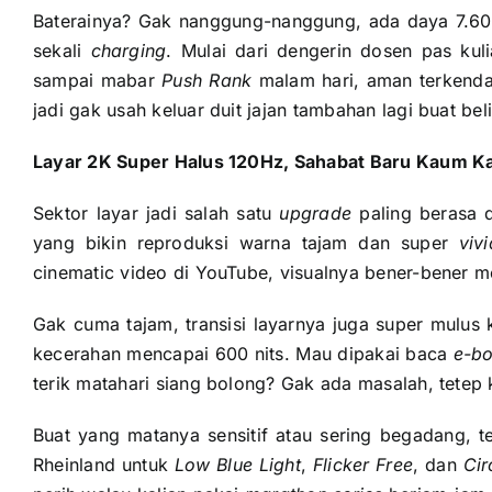
Baterainya? Gak nanggung-nanggung, ada daya 7.60
sekali
charging
. Mulai dari dengerin dosen pas kul
sampai mabar
Push Rank
malam hari, aman terkenda
jadi gak usah keluar duit jajan tambahan lagi buat bel
Layar 2K Super Halus 120Hz, Sahabat Baru Kaum K
Sektor layar jadi salah satu
upgrade
paling berasa d
yang bikin reproduksi warna tajam dan super
vivi
cinematic video di YouTube, visualnya bener-bener 
Gak cuma tajam, transisi layarnya juga super mulus 
kecerahan mencapai 600 nits. Mau dipakai baca
e-b
terik matahari siang bolong? Gak ada masalah, tetep k
Buat yang matanya sensitif atau sering begadang, te
Rheinland untuk
Low Blue Light
,
Flicker Free
, dan
Cir