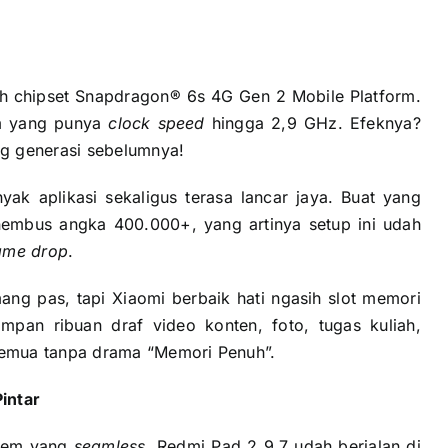
eh chipset Snapdragon® 6s 4G Gen 2 Mobile Platform.
nm yang punya
clock speed
hingga 2,9 GHz. Efeknya?
ng generasi sebelumnya!
k aplikasi sekaligus terasa lancar jaya. Buat yang
nembus angka 400.000+, yang artinya setup ini udah
ame drop
.
ng pas, tapi Xiaomi berbaik hati ngasih slot memori
pan ribuan draf video konten, foto, tugas kuliah,
semua tanpa drama “Memori Penuh”.
intar
stem yang
seamless
. Redmi Pad 2 9.7 udah berjalan di