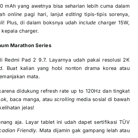
0 mAh yang awetnya bisa seharian lebih cuma dalam
iah
online
pagi hari, lanjut
editing
tipis-tipis sorenya,
li! Plus, di dalam boksnya udah
include
charger 15W,
i kepala charger.
aum Marathon Series
i Redmi Pad 2 9.7. Layarnya udah pakai resolusi 2K
d
. Buat kalian yang hobi nonton drama korea atau
memanjakan mata.
karena didukung refresh rate up to 120Hz dan tingkat
ook
, baca manga, atau
scrolling
media sosial di bawah
elihatan jelas!
nang aja. Layar tablet ini udah dapet sertifikasi TÜV
cadian Friendly
. Mata dijamin gak gampang lelah atau