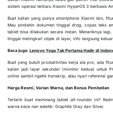
sistem operasi terbaru Xiaomi HyperOS 3 berbasis Andr
Buat kalian yang punya
smartphone
Xiaomi lain, fit
Mau pindahin dokumen tinggal
drag
, copas teks a
tablet bisa dilakukan secara instan. Menariknya lagi
tinggal melingkari objek di layar, info langsung keluar
Baca juga:
Lenovo Yoga Tab Pertama Hadir di Indone
Buat yang butuh produktivitas kerja ala
pro
, ada fit
kalian jadi layar sekunder (monitor kedua) untuk
online
sambil ngetik transkrip, atau nyari referensi g
Harga Resmi, Varian Warna, dan Bonus Pembelian
Tertarik buat meminang tablet
all-rounder
ini? Redm
warna kece nan estetik: Graphite Gray dan Silver.