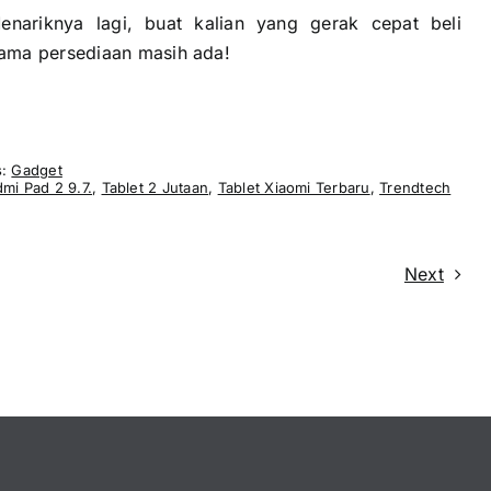
Menariknya lagi, buat kalian yang gerak cepat beli
lama persediaan masih ada!
s:
Gadget
dmi Pad 2 9.7.
,
Tablet 2 Jutaan
,
Tablet Xiaomi Terbaru
,
Trendtech
Next