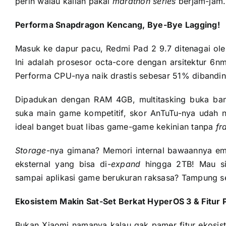
perih walau kalian pakai
marathon series
berjam-jam.
Performa Snapdragon Kencang, Bye-Bye Lagging!
Masuk ke dapur pacu, Redmi Pad 2 9.7 ditenagai ol
Ini adalah prosesor octa-core dengan arsitektur 6
Performa CPU-nya naik drastis sebesar 51% dibandi
Dipadukan dengan RAM 4GB, multitasking buka banya
suka main game kompetitif, skor AnTuTu-nya udah 
ideal banget buat libas game-game kekinian tanpa
fr
Storage
-nya gimana? Memori internal bawaannya ema
eksternal yang bisa di-
expand
hingga 2TB! Mau sim
sampai aplikasi game berukuran raksasa? Tampung 
Ekosistem Makin Sat-Set Berkat HyperOS 3 & Fitur P
Bukan Xiaomi namanya kalau gak pamer fitur ekosi