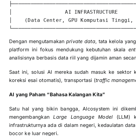
├────────────────────────────────────────
│                 AI INFRASTRUCTURE      
│    (Data Center, GPU Komputasi Tinggi, 
Dengan mengutamakan
private data
, tata kelola yan
platform ini fokus mendukung kebutuhan skala
ent
analisisnya berbasis data riil yang dijamin aman secar
Saat ini, solusi AI mereka sudah masuk ke sektor kr
koreksi esai otomatis), transportasi (
traffic managem
AI yang Paham “Bahasa Kalangan Kita”
Satu hal yang bikin bangga, AIcosystem ini dikem
mengembangkan
Large Language Model
(LLM) kh
infrastrukturnya ada di dalam negeri, kedaulatan data 
bocor ke luar negeri.