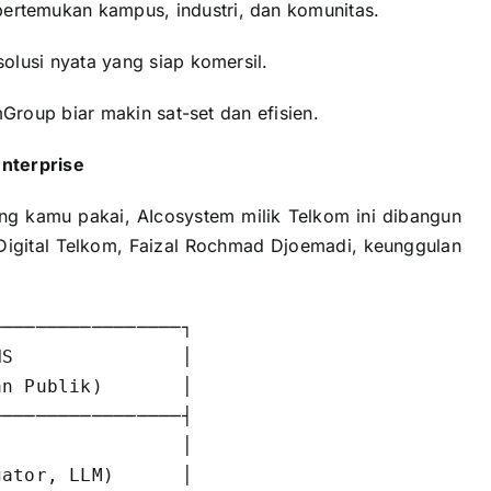
ertemukan kampus, industri, dan komunitas.
olusi nyata yang siap komersil.
mGroup biar makin sat-set dan efisien.
nterprise
ring kamu pakai, AIcosystem milik Telkom ini dibangun
 Digital Telkom, Faizal Rochmad Djoemadi, keunggulan
────────────────┐

S               │

n Publik)       │

────────────────┤

                │

ator, LLM)      │
