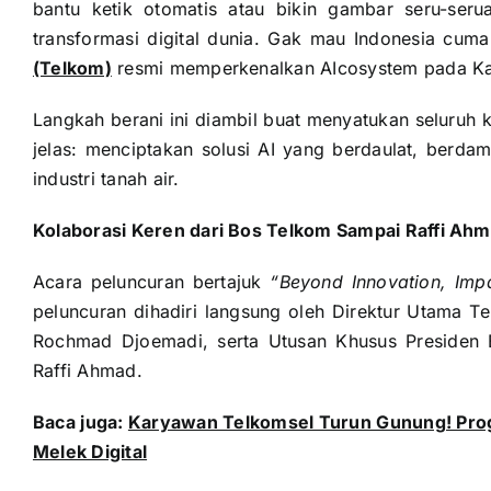
bantu ketik otomatis atau bikin gambar seru-ser
transformasi digital dunia. Gak mau Indonesia cum
(Telkom)
resmi memperkenalkan AIcosystem pada Kam
Langkah berani ini diambil buat menyatukan seluruh
jelas: menciptakan solusi AI yang berdaulat, berda
industri tanah air.
Kolaborasi Keren dari Bos Telkom Sampai Raffi Ah
Acara peluncuran bertajuk
“Beyond Innovation, Impa
peluncuran dihadiri langsung oleh Direktur Utama Tel
Rochmad Djoemadi, serta Utusan Khusus Presiden 
Raffi Ahmad.
Baca juga:
Karyawan Telkomsel Turun Gunung! Prog
Melek Digital