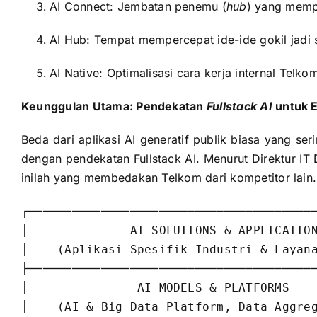
AI Connect: Jembatan penemu (
hub
) yang memp
AI Hub: Tempat mempercepat ide-ide gokil jadi s
AI Native: Optimalisasi cara kerja internal Telko
Keunggulan Utama: Pendekatan
Fullstack AI
untuk E
Beda dari aplikasi AI generatif publik biasa yang se
dengan pendekatan Fullstack AI. Menurut Direktur IT
inilah yang membedakan Telkom dari kompetitor lain.
┌────────────────────────────────────────
│              AI SOLUTIONS & APPLICATION
│    (Aplikasi Spesifik Industri & Layana
├────────────────────────────────────────
│               AI MODELS & PLATFORMS    
│    (AI & Big Data Platform, Data Aggreg