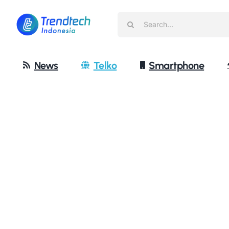
Skip
Search
to
for:
content
News
Telko
Smartphone