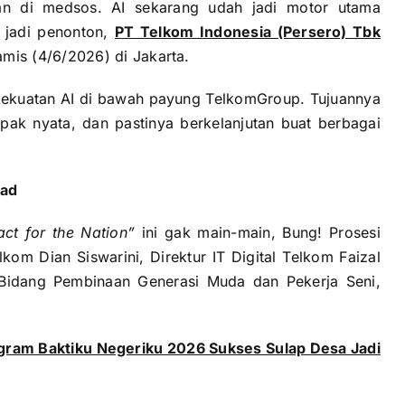
uan di medsos. AI sekarang udah jadi motor utama
a jadi penonton,
PT Telkom Indonesia (Persero) Tbk
is (4/6/2026) di Jakarta.
 kekuatan AI di bawah payung TelkomGroup. Tujuannya
mpak nyata, dan pastinya berkelanjutan buat berbagai
mad
ct for the Nation”
ini gak main-main, Bung! Prosesi
kom Dian Siswarini, Direktur IT Digital Telkom Faizal
Bidang Pembinaan Generasi Muda dan Pekerja Seni,
ram Baktiku Negeriku 2026 Sukses Sulap Desa Jadi