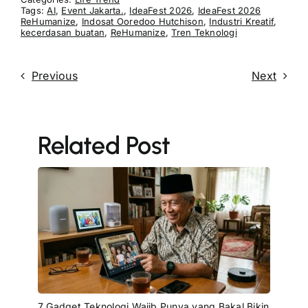
Tags:
AI
,
Event Jakarta.
,
IdeaFest 2026
,
IdeaFest 2026
ReHumanize
,
Indosat Ooredoo Hutchison
,
Industri Kreatif
,
kecerdasan buatan
,
ReHumanize
,
Tren Teknologi
Previous
Next
Related Post
7 Gadget Teknologi Wajib Punya yang Bakal Bikin