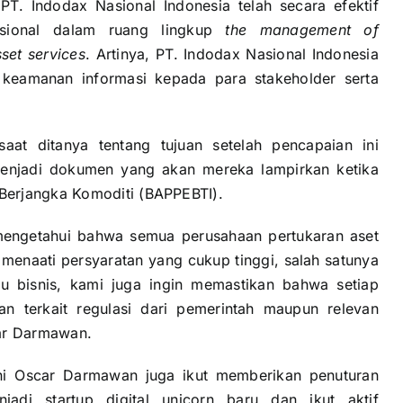
T. Indodax Nasional Indonesia telah secara efektif
asional dalam ruang lingkup
the management of
set services
. Artinya, PT. Indodax Nasional Indonesia
keamanan informasi kepada para stakeholder serta
at ditanya tentang tujuan setelah pencapaian ini
 menjadi dokumen yang akan mereka lampirkan ketika
Berjangka Komoditi (BAPPEBTI).
h mengetahui bahwa semua perusahaan pertukaran aset
 menaati persyaratan yang cukup tinggi, salah satunya
laku bisnis, kami juga ingin memastikan bahwa setiap
an terkait regulasi dari pemerintah maupun relevan
car Darmawan.
ni Oscar Darmawan juga ikut memberikan penuturan
adi startup digital unicorn baru dan ikut aktif