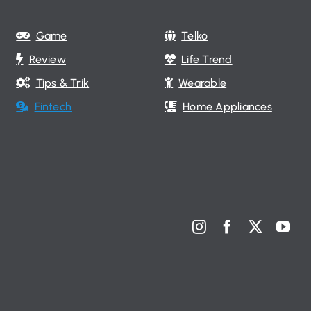
Game
Telko
Review
Life Trend
Tips & Trik
Wearable
Fintech
Home Appliances