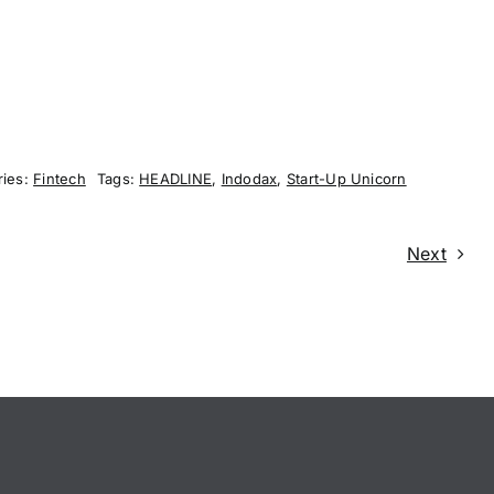
ries:
Fintech
Tags:
HEADLINE
,
Indodax
,
Start-Up Unicorn
Next