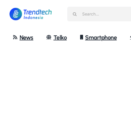
Skip
Search
to
for:
content
News
Telko
Smartphone