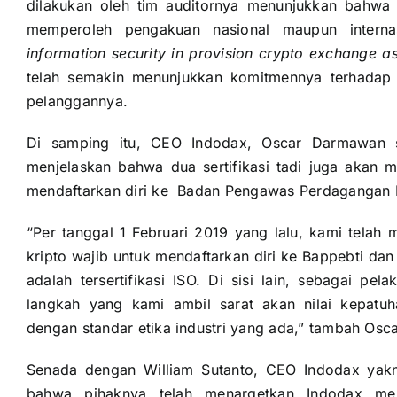
dilakukan oleh tim auditornya menunjukkan bahwa P
memperoleh pengakuan nasional maupun intern
information security in provision crypto exchange as
telah semakin menunjukkan komitmennya terhadap 
pelanggannya.
Di samping itu, CEO Indodax, Oscar Darmawan sa
menjelaskan bahwa dua sertifikasi tadi juga akan
mendaftarkan diri ke Badan Pengawas Perdagangan 
“Per tanggal 1 Februari 2019 yang lalu, kami tela
kripto wajib untuk mendaftarkan diri ke Bappebti dan
adalah tersertifikasi ISO. Di sisi lain, sebagai pe
langkah yang kami ambil sarat akan nilai kepatuh
dengan standar etika industri yang ada,” tambah Os
Senada dengan William Sutanto, CEO Indodax yak
bahwa pihaknya telah menargetkan Indodax menj