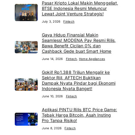
Pasar Kripto Lokal Makin Menggeliat,
BTSE Indonesia Resmi Meluncur
Lewat Joint Venture Strategis!
July 3, 2026
Fintech
Gaya Hidup Finansial Makin
Seamless! MODENA Pay Resmi Rilis,
Bawa Benefit Cicilan 0% dan
Cashback Gede buat Smart Home
June 14, 2026
Fintech
,
Home Appliances
Gokil! Rp1.388 Triliun Mengalir ke
Sektor Riil, AFTECH Buktikan
Dampak Nyata Pindar bagi Ekonomi
Indonesia Nyata Banget!
June 10, 2026
Fintech
Aplikasi PINTU Rilis BTC Price Game:
Tebak Harga Bitcoin, Asah Insting
Pro Tanpa Risiko!
June 8, 2026
Fintech