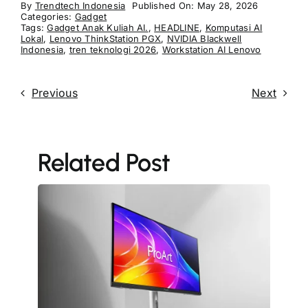
By
Trendtech Indonesia
Published On: May 28, 2026
Categories:
Gadget
Tags:
Gadget Anak Kuliah AI.
,
HEADLINE
,
Komputasi AI
Lokal
,
Lenovo ThinkStation PGX
,
NVIDIA Blackwell
Indonesia
,
tren teknologi 2026
,
Workstation AI Lenovo
Previous
Next
Related Post