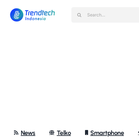
Skip
Search
to
for:
content
News
Telko
Smartphone