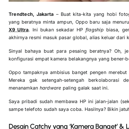
Trendtech, Jakarta
– Buat kita-kita yang hobi fot
yang beratnya minta ampun, Oppo baru saja menuru
X9 Ultra
. Ini bukan sekadar HP
flagship
biasa, gen
akhirnya resmi masuk pasar global, alias keluar dari
Sinyal bahaya buat para pesaing beratnya? Oh, je
konfigurasi empat kamera belakangnya yang bener-ben
Oppo tampaknya ambisius banget pengen merebu
Mereka gak setengah-setengah berkolaborasi de
menanamkan
hardware
paling galak saat ini.
Saya pribadi sudah membawa HP ini jalan-jalan (sek
sampe telefoto sudah saya coba. Hasilnya? Bikin jat
Desain Catchy yang ‘Kamera Banget’ & 