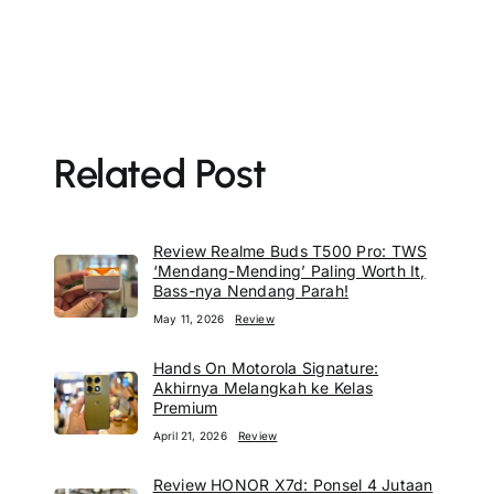
Related Post
Review Realme Buds T500 Pro: TWS
‘Mendang-Mending’ Paling Worth It,
Bass-nya Nendang Parah!
May 11, 2026
Review
Hands On Motorola Signature:
Akhirnya Melangkah ke Kelas
Premium
April 21, 2026
Review
Review HONOR X7d: Ponsel 4 Jutaan