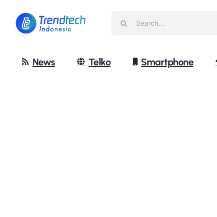
Skip
Search
to
for:
content
News
Telko
Smartphone