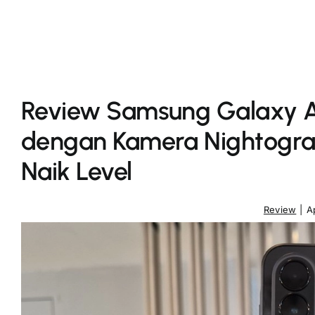
Review Samsung Galaxy A
dengan Kamera Nightograp
Naik Level
Review
|
A