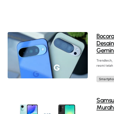
Bocora
Desain
Gemini
Trendtech,
resmi telah
Smartpho
Samsun
Murah 