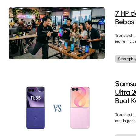
7 HP d
Bebas
Trendtech,
justru maki
Smartpho
Samsun
Ultra 
Buat 
Trendtech,
makin panas