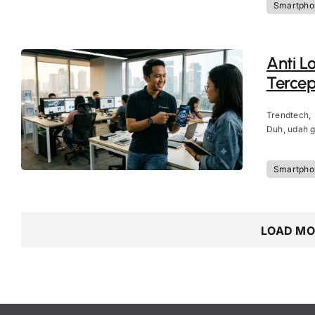
Smartpho
Anti L
Tercep
Trendtech,
Duh, udah g
Smartpho
LOAD MO