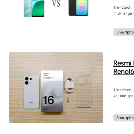
Trendtech,
mid-range m
Smartpho
Resmi D
Reno16
Trendtech, 
kejutan spes
Smartpho