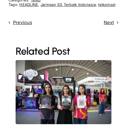
Tags:
HEADLINE
,
Jaringan 5G Terbaik Indonesia
,
telkomsel
Previous
Next
Related Post