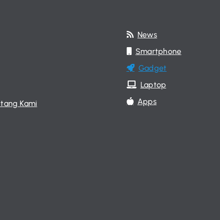
News
Smartphone
Gadget
Laptop
Apps
tang Kami