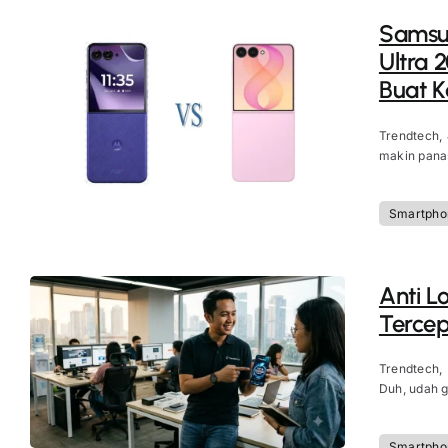
Samsun
Ultra 
Buat 
Trendtech,
makin panas
Smartpho
Anti L
Tercep
Trendtech,
Duh, udah g
Smartpho