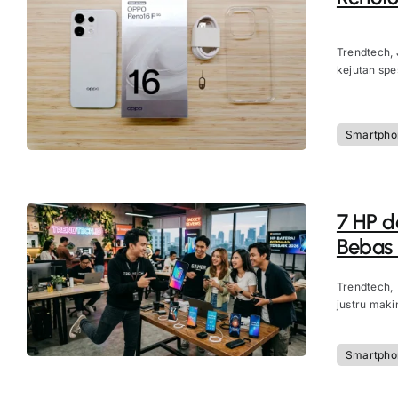
Trendtech, 
kejutan spes
Smartpho
7 HP d
Bebas
Trendtech,
justru maki
Smartpho