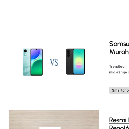
Samsun
Murah 
Trendtech,
mid-range m
Smartpho
Resmi D
Reno16