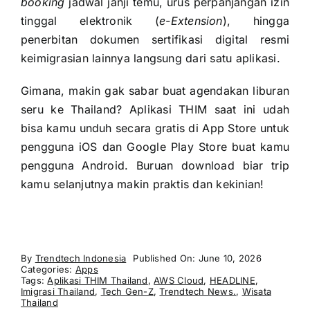
booking
jadwal janji temu, urus perpanjangan izin
tinggal elektronik (
e-Extension
), hingga
penerbitan dokumen sertifikasi digital resmi
keimigrasian lainnya langsung dari satu aplikasi.
Gimana, makin gak sabar buat agendakan liburan
seru ke Thailand? Aplikasi THIM saat ini udah
bisa kamu unduh secara gratis di App Store untuk
pengguna iOS dan Google Play Store buat kamu
pengguna Android. Buruan download biar trip
kamu selanjutnya makin praktis dan kekinian!
By
Trendtech Indonesia
Published On: June 10, 2026
Categories:
Apps
Tags:
Aplikasi THIM Thailand
,
AWS Cloud
,
HEADLINE
,
Imigrasi Thailand
,
Tech Gen-Z
,
Trendtech News.
,
Wisata
Thailand