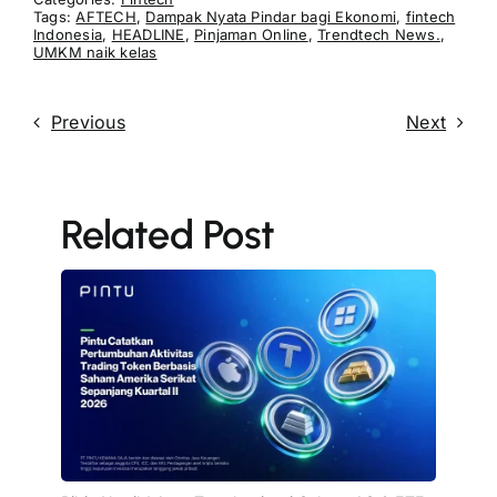
Tags:
AFTECH
,
Dampak Nyata Pindar bagi Ekonomi
,
fintech
Indonesia
,
HEADLINE
,
Pinjaman Online
,
Trendtech News.
,
UMKM naik kelas
Previous
Next
Related Post