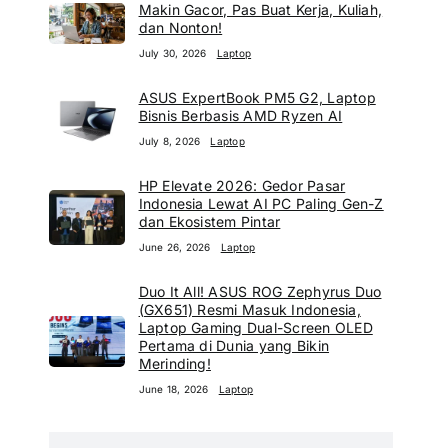
Makin Gacor, Pas Buat Kerja, Kuliah,
dan Nonton!
July 30, 2026
Laptop
ASUS ExpertBook PM5 G2, Laptop
Bisnis Berbasis AMD Ryzen AI
July 8, 2026
Laptop
HP Elevate 2026: Gedor Pasar
Indonesia Lewat AI PC Paling Gen-Z
dan Ekosistem Pintar
June 26, 2026
Laptop
Duo It All! ASUS ROG Zephyrus Duo
(GX651) Resmi Masuk Indonesia,
Laptop Gaming Dual-Screen OLED
Pertama di Dunia yang Bikin
Merinding!
June 18, 2026
Laptop