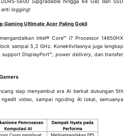
 DDR5-5600 (upgradable hingga 64 GB) dan SSD
 anti
lagging
!
op Gaming Ultimate Acer Paling Gokil
 mengandalkan Intel® Core™ i7 Processor 14650HX
lock
sampai 5,2 GHz. Konektivitasnya juga lengkap
 support DisplayPort™,
power delivery
, dan transfer
& Gamers
ncang siap menyambut era AI berkat dukungan 5th
ngedit video, sampai ngoding AI lokal, semuanya