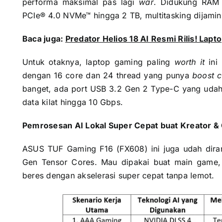
performa maksimal pas lagi
war
. Didukung RAM
PCIe® 4.0 NVMe™ hingga 2 TB, multitasking dijamin
Baca juga:
Predator Helios 18 AI Resmi Rilis! Lapt
Untuk otaknya, laptop gaming paling
worth it
ini
dengan 16 core dan 24 thread yang punya
boost c
banget, ada port USB 3.2 Gen 2 Type-C yang udah
data kilat hingga 10 Gbps.
Pemrosesan AI Lokal Super Cepat buat Kreator 
ASUS TUF Gaming F16 (FX608) ini juga udah dira
Gen Tensor Cores. Mau dipakai buat main game, 
beres dengan akselerasi super cepat tanpa lemot.