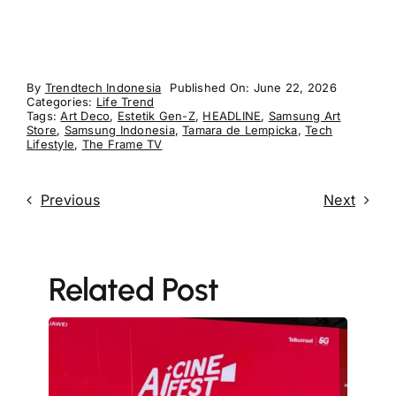
By
Trendtech Indonesia
Published On: June 22, 2026
Categories:
Life Trend
Tags:
Art Deco
,
Estetik Gen-Z
,
HEADLINE
,
Samsung Art
Store
,
Samsung Indonesia
,
Tamara de Lempicka
,
Tech
Lifestyle
,
The Frame TV
Previous
Next
Related Post