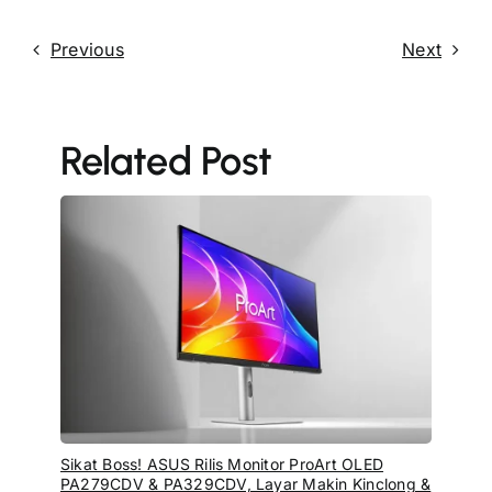
Previous
Next
Related Post
Sikat Boss! ASUS Rilis Monitor ProArt OLED
PA279CDV & PA329CDV, Layar Makin Kinclong &