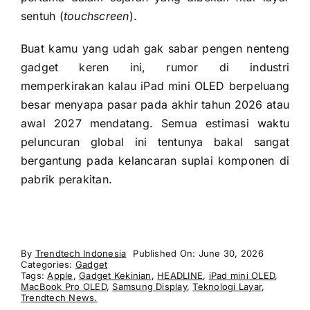
sentuh (
touchscreen
).
Buat kamu yang udah gak sabar pengen nenteng
gadget keren ini, rumor di industri
memperkirakan kalau iPad mini OLED berpeluang
besar menyapa pasar pada akhir tahun 2026 atau
awal 2027 mendatang. Semua estimasi waktu
peluncuran global ini tentunya bakal sangat
bergantung pada kelancaran suplai komponen di
pabrik perakitan.
By
Trendtech Indonesia
Published On: June 30, 2026
Categories:
Gadget
Tags:
Apple
,
Gadget Kekinian
,
HEADLINE
,
iPad mini OLED
,
MacBook Pro OLED
,
Samsung Display
,
Teknologi Layar
,
Trendtech News.