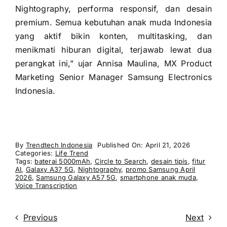
Nightography, performa responsif, dan desain
premium. Semua kebutuhan anak muda Indonesia
yang aktif bikin konten, multitasking, dan
menikmati hiburan digital, terjawab lewat dua
perangkat ini,” ujar Annisa Maulina, MX Product
Marketing Senior Manager Samsung Electronics
Indonesia.
By
Trendtech Indonesia
Published On: April 21, 2026
Categories:
Life Trend
Tags:
baterai 5000mAh
,
Circle to Search
,
desain tipis
,
fitur
AI
,
Galaxy A37 5G
,
Nightography
,
promo Samsung April
2026
,
Samsung Galaxy A57 5G
,
smartphone anak muda
,
Voice Transcription
Previous
Next