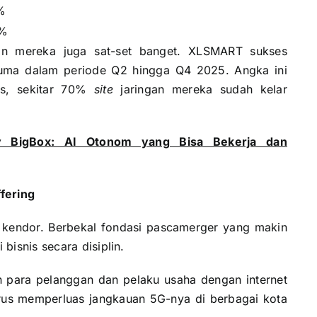
%
3%
an mereka juga sat-set banget. XLSMART sukses
 cuma dalam periode Q2 hingga Q4 2025. Angka ini
us, sekitar 70%
site
jaringan mereka sudah kelar
y BigBox: AI Otonom yang Bisa Bekerja dan
fering
kendor. Berbekal fondasi pascamerger yang makin
bisnis secara disiplin.
 para pelanggan dan pelaku usaha dengan internet
erus memperluas jangkauan 5G-nya di berbagai kota