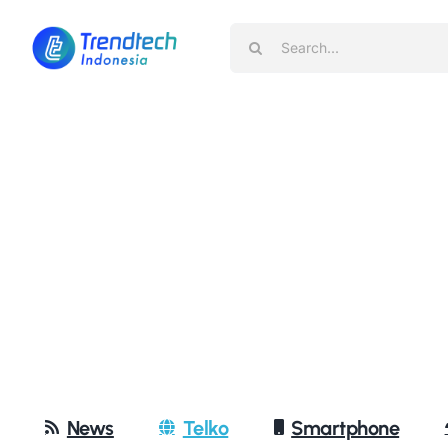
Skip
Search
to
for:
content
News
Telko
Smartphone