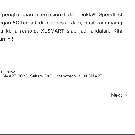
penghargaan internasional dari Ookla® Speedtest
gan 5G terbaik di Indonesia. Jadi, buat kamu yang
au kerja
remote
, XLSMART siap jadi andalan. Kita
n ini!
es:
Telko
XLSMART 2026
,
Saham EXCL
,
trendtech.id
,
XLSMART
Next