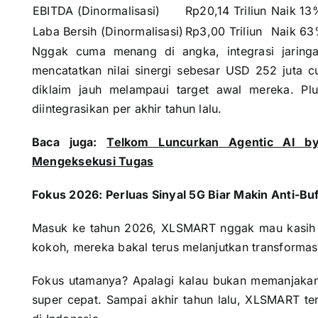
EBITDA (Dinormalisasi)
Rp20,14 Triliun
Naik 13
Laba Bersih (Dinormalisasi)
Rp3,00 Triliun
Naik 6
Nggak cuma menang di angka, integrasi jaring
mencatatkan nilai sinergi sebesar USD 252 juta
diklaim jauh melampaui target awal mereka. Pl
diintegrasikan per akhir tahun lalu.
Baca juga:
Telkom Luncurkan Agentic AI b
Mengeksekusi Tugas
Fokus 2026: Perluas Sinyal 5G Biar Makin Anti-Buf
Masuk ke tahun 2026, XLSMART nggak mau kasih 
kokoh, mereka bakal terus melanjutkan transformasi 
Fokus utamanya? Apalagi kalau bukan memanjakan
super cepat. Sampai akhir tahun lalu, XLSMART t