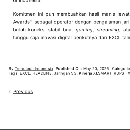
di Indonesia.
Komitmen ini pun membuahkan hasil manis lewat 
Awards™ sebagai operator dengan pengalaman jarin
butuh koneksi stabil buat
gaming
,
streaming
, at
tunggu saja inovasi digital berikutnya dari EXCL tahu
By
Trendtech Indonesia
Published On: May 20, 2026
Categori
Tags:
EXCL
,
HEADLINE
,
Jaringan 5G
,
Kinerja XLSMART
,
RUPST 
Previous