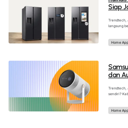
Siap J
Trendtech, 
langsung be
Home App
Samsun
dan Au
Trendtech, 
sendiri? Ka
Home App