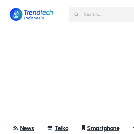
Skip
Search
to
for:
content
News
Telko
Smartphone