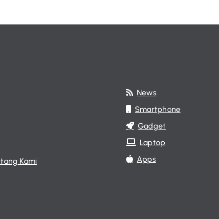
News
Smartphone
Gadget
Laptop
Apps
tang Kami