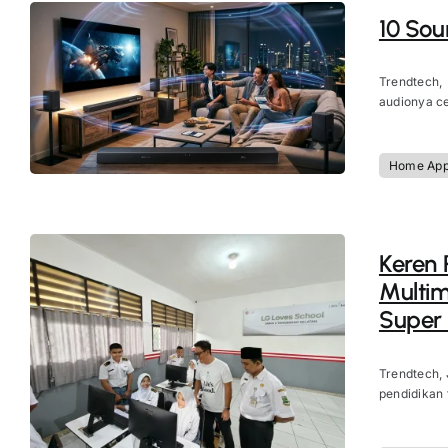
10 Sou
Trendtech,
audionya ce
Home App
Keren 
Multi
Super 
Trendtech, 
pendidikan 