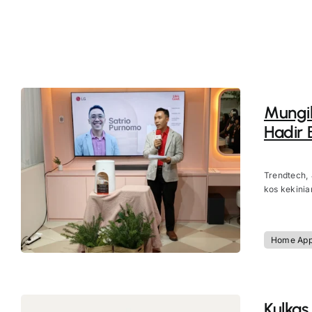
Mungil
Hadir 
Trendtech,
kos kekinian
Home App
Kulkas