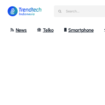
Skip
Search
to
for:
content
News
Telko
Smartphone