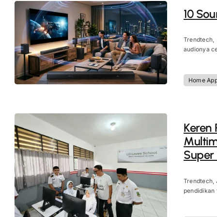
10 Sou
Trendtech,
audionya ce
Home App
Keren 
Multi
Super 
Trendtech, 
pendidikan 