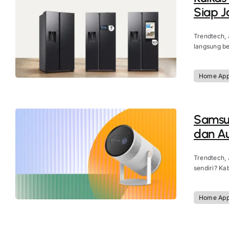
Siap J
Trendtech, 
langsung be
Home App
Samsun
dan Au
Trendtech, 
sendiri? Ka
Home App