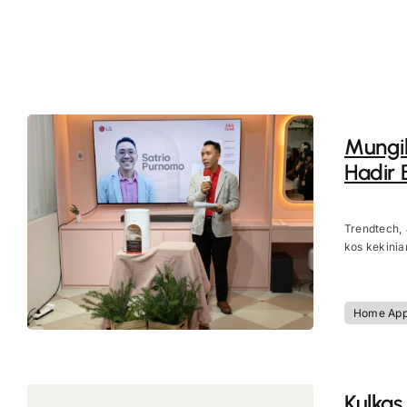
Mungil
Hadir 
Trendtech,
kos kekinian
Home App
Kulkas