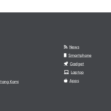
News
Smartphone
Gadget
Laptop
Apps
tang Kami