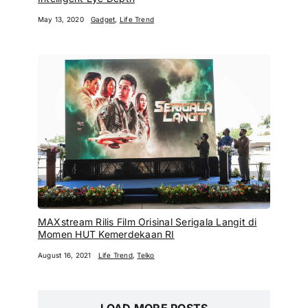
May 13, 2020
Gadget
,
Life Trend
MAXstream Rilis Film Orisinal Serigala Langit di
Momen HUT Kemerdekaan RI
August 16, 2021
Life Trend
,
Telko
LOAD MORE POSTS