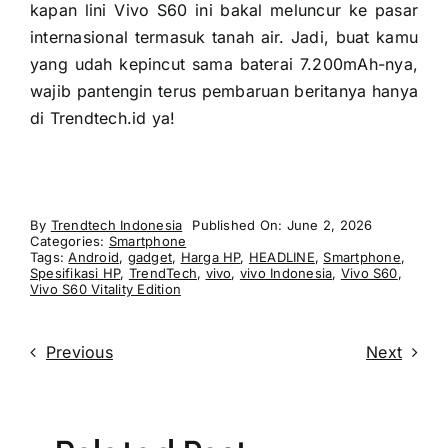
kapan lini Vivo S60 ini bakal meluncur ke pasar
internasional termasuk tanah air. Jadi, buat kamu
yang udah kepincut sama baterai 7.200mAh-nya,
wajib pantengin terus pembaruan beritanya hanya
di Trendtech.id ya!
By
Trendtech Indonesia
Published On: June 2, 2026
Categories:
Smartphone
Tags:
Android
,
gadget
,
Harga HP
,
HEADLINE
,
Smartphone
,
Spesifikasi HP
,
TrendTech
,
vivo
,
vivo Indonesia
,
Vivo S60
,
Vivo S60 Vitality Edition
Previous
Next