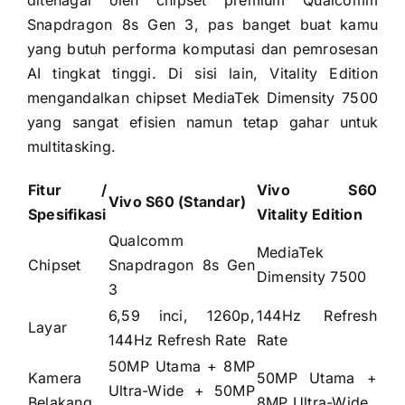
Snapdragon 8s Gen 3, pas banget buat kamu
yang butuh performa komputasi dan pemrosesan
AI tingkat tinggi. Di sisi lain, Vitality Edition
mengandalkan chipset MediaTek Dimensity 7500
yang sangat efisien namun tetap gahar untuk
multitasking.
Fitur /
Vivo S60
Vivo S60 (Standar)
Spesifikasi
Vitality Edition
Qualcomm
MediaTek
Chipset
Snapdragon 8s Gen
Dimensity 7500
3
6,59 inci, 1260p,
144Hz Refresh
Layar
144Hz Refresh Rate
Rate
50MP Utama + 8MP
Kamera
50MP Utama +
Ultra-Wide + 50MP
Belakang
8MP Ultra-Wide