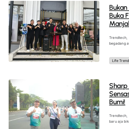
Bukan
Buka F
Manjak
Trendtech,
begadang at
Life Tren
Sharp 
Sensas
Bumi!
Trendtech,
baru aja bik