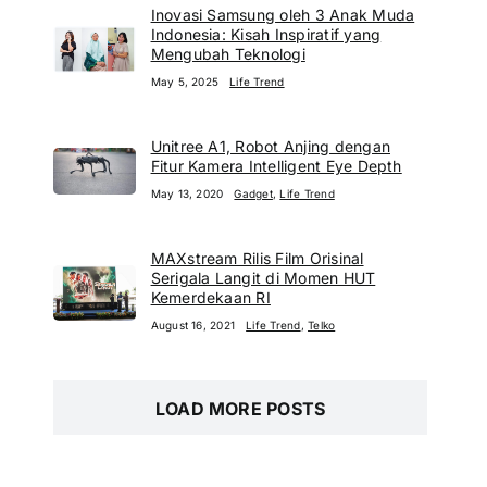
Inovasi Samsung oleh 3 Anak Muda
Indonesia: Kisah Inspiratif yang
Mengubah Teknologi
May 5, 2025
Life Trend
Unitree A1, Robot Anjing dengan
Fitur Kamera Intelligent Eye Depth
May 13, 2020
Gadget
,
Life Trend
MAXstream Rilis Film Orisinal
Serigala Langit di Momen HUT
Kemerdekaan RI
August 16, 2021
Life Trend
,
Telko
LOAD MORE POSTS