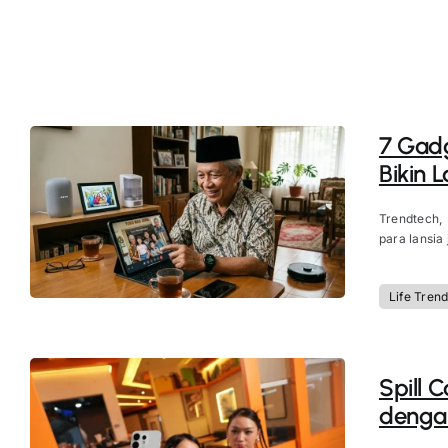
7 Gadg
Bikin 
Trendtech,
para lansia 
Life Tren
Spill 
dengan