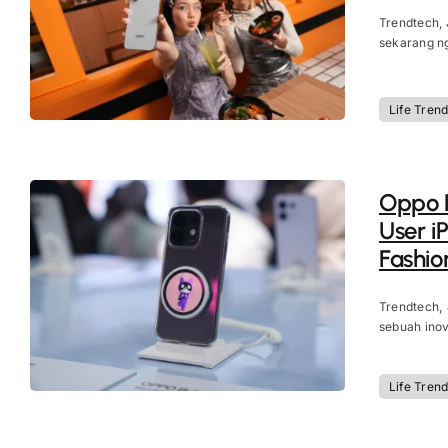
Trendtech, 
sekarang ng
Life Tren
Oppo B
User i
Fashion
Trendtech, 
sebuah inova
Life Tren