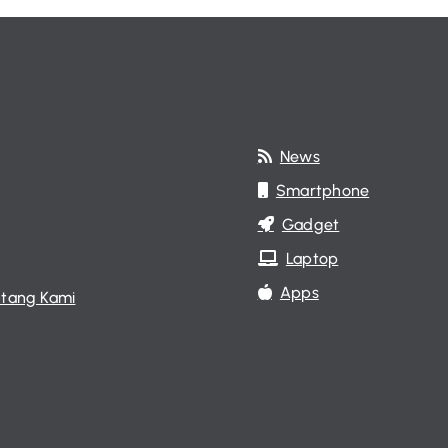
News
Smartphone
Gadget
Laptop
Apps
tang Kami