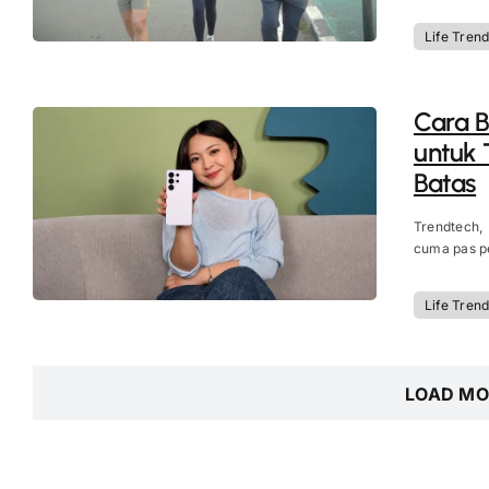
Life Tren
Cara B
untuk 
Batas
Trendtech,
cuma pas per
Life Tren
LOAD MO